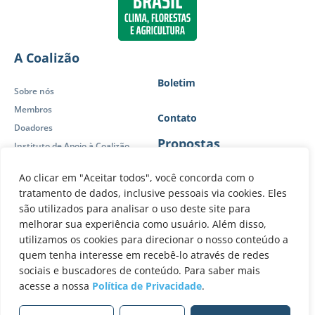
A Coalizão
Boletim
Sobre nós
Membros
Contato
Doadores
Propostas
Instituto de Apoio à Coalizão
Política de Privacidade
Ao clicar em "Aceitar todos", você concorda com o
Posicionamentos
Atuação
tratamento de dados, inclusive pessoais via cookies. Eles
Publicações
são utilizados para analisar o uso deste site para
Brasil sem desmatamento
Forças-Tarefa
melhorar sua experiência como usuário. Além disso,
O Brasil que vem
Painel de Controle
utilizamos os cookies para direcionar o nosso conteúdo a
Visão 2030-2050
quem tenha interesse em recebê-lo através de redes
Atuação Internacional
sociais e buscadores de conteúdo. Para saber mais
Nossas redes
acesse a nossa
Política de Privacidade
.