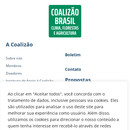
A Coalizão
Boletim
Sobre nós
Membros
Contato
Doadores
Propostas
Instituto de Apoio à Coalizão
Política de Privacidade
Ao clicar em "Aceitar todos", você concorda com o
Posicionamentos
Atuação
tratamento de dados, inclusive pessoais via cookies. Eles
Publicações
são utilizados para analisar o uso deste site para
Brasil sem desmatamento
Forças-Tarefa
melhorar sua experiência como usuário. Além disso,
O Brasil que vem
Painel de Controle
utilizamos os cookies para direcionar o nosso conteúdo a
Visão 2030-2050
quem tenha interesse em recebê-lo através de redes
Atuação Internacional