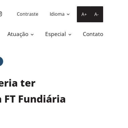
Contraste
Idioma
A+
A-
Atuação
Especial
Contato
eria ter
a FT Fundiária