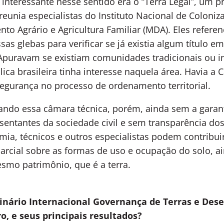
interessante nesse sentido era o “Terra Legal”, um 
reunia especialistas do Instituto Nacional de Coloniza
to Agrário e Agricultura Familiar (MDA). Eles refere
ssas glebas para verificar se já existia algum título 
Apuravam se existiam comunidades tradicionais ou in
ica brasileira tinha interesse naquela área. Havia a
egurança no processo de ordenamento territorial.
do essa câmara técnica, porém, ainda sem a garanti
sentantes da sociedade civil e sem transparência do
emia, técnicos e outros especialistas podem contribu
ial sobre as formas de uso e ocupação do solo, ainda
smo patrimônio, que é a terra.
eminário Internacional Governança de Terras e De
o, e seus principais resultados?