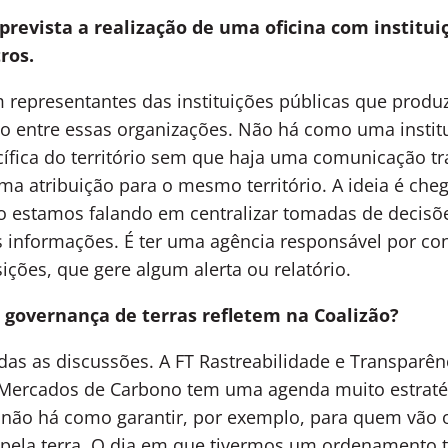
prevista a realização de uma oficina com instituiç
ros.
representantes das instituições públicas que produ
 entre essas organizações. Não há como uma institu
ífica do território sem que haja uma comunicação t
a atribuição para o mesmo território. A ideia é c
ão estamos falando em centralizar tomadas de decisõ
as informações. É ter uma agência responsável por co
sições, que gere algum alerta ou relatório.
 governança de terras refletem na Coalizão?
as as discussões. A FT Rastreabilidade e Transparê
T Mercados de Carbono tem uma agenda muito estraté
, não há como garantir, por exemplo, para quem vão o
pela terra. O dia em que tivermos um ordenamento ter