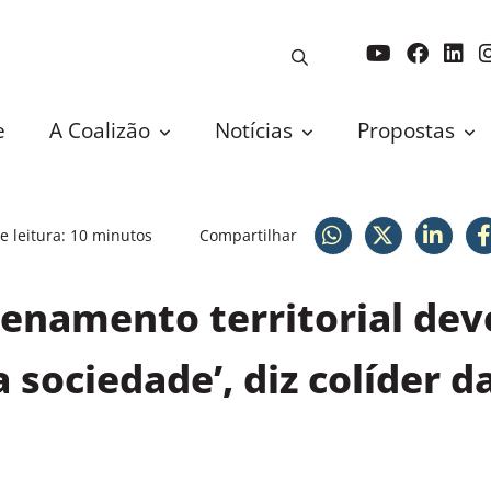
e
A Coalizão
Notícias
Propostas
 leitura: 10 minutos
Compartilhar
denamento territorial dev
 sociedade’, diz colíder d