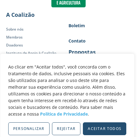
A Coalizão
Boletim
Sobre nós
Membros
Contato
Doadores
Propostas
Instituto de Apoio à Coalizão
Política de Privacidade
Ao clicar em "Aceitar todos", você concorda com o
Posicionamentos
Atuação
tratamento de dados, inclusive pessoais via cookies. Eles
Publicações
são utilizados para analisar o uso deste site para
Brasil sem desmatamento
Forças-Tarefa
melhorar sua experiência como usuário. Além disso,
O Brasil que vem
Painel de Controle
utilizamos os cookies para direcionar o nosso conteúdo a
Visão 2030-2050
quem tenha interesse em recebê-lo através de redes
Atuação Internacional
sociais e buscadores de conteúdo. Para saber mais
Nossas redes
acesse a nossa
Política de Privacidade
.
PERSONALIZAR
REJEITAR
ACEITAR TODOS