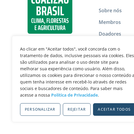
Sobre nós
Membros
Doadores
Instituto de Ap
Ao clicar em "Aceitar todos", você concorda com o
Coalizão
tratamento de dados, inclusive pessoais via cookies. Eles
são utilizados para analisar o uso deste site para
Política de Pri
melhorar sua experiência como usuário. Além disso,
utilizamos os cookies para direcionar o nosso conteúdo 
quem tenha interesse em recebê-lo através de redes
Nossas rede
sociais e buscadores de conteúdo. Para saber mais
acesse a nossa
Política de Privacidade
.
PERSONALIZAR
REJEITAR
ACEITAR TODOS