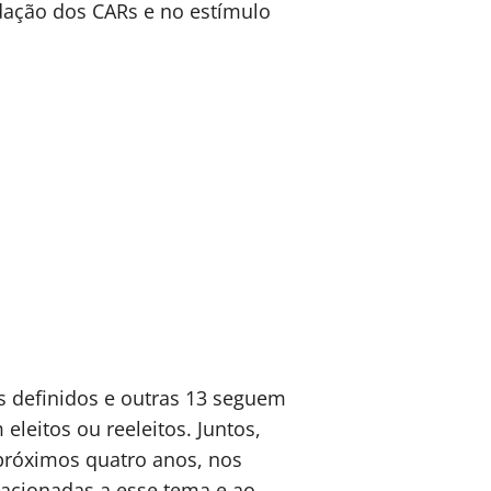
dação dos CARs e no estímulo
s definidos e outras 13 seguem
leitos ou reeleitos. Juntos,
próximos quatro anos, nos
lacionadas a esse tema e ao