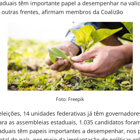
aduais têm importante papel a desempenhar na vali
re outras frentes, afirmam membros da Coalizão
Foto: Freepik
eleições, 14 unidades federativas já têm governadore
ra as assembleias estaduais, 1.035 candidatos foram e
aduais têm papeis importantes a desempenhar, nos 
al do país, por meio da implantação de políticas re