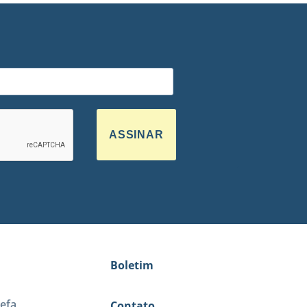
ASSINAR
Boletim
efa
Contato