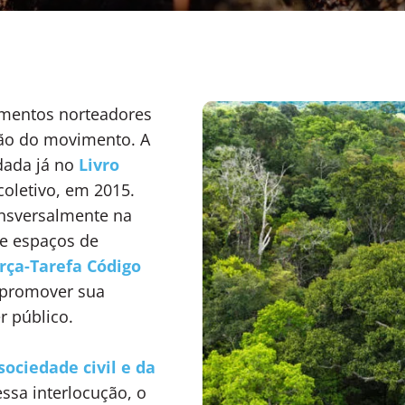
lementos norteadores
ção do movimento. A
dada já no
Livro
oletivo, em 2015.
ansversalmente na
 e espaços de
orça-Tarefa Código
e promover sua
r público.
sociedade civil e da
essa interlocução, o