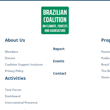
About Us
Pro
Report
Members
Positi
Donors
Public
Events
Coalition Support Institute
Brazil
Privacy Policy
The Br
Contact
Activities
Visio
Task Forces
Dashboard
International Presence